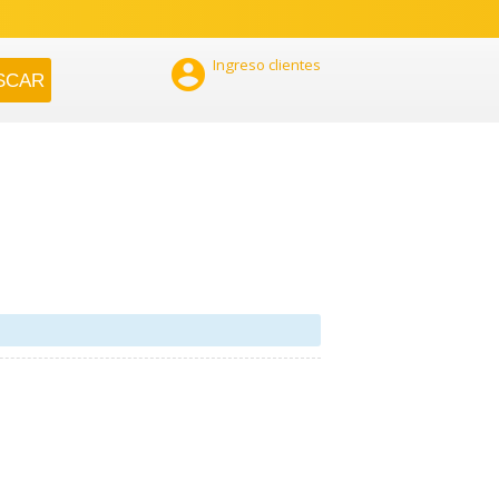

Ingreso clientes