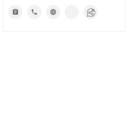


