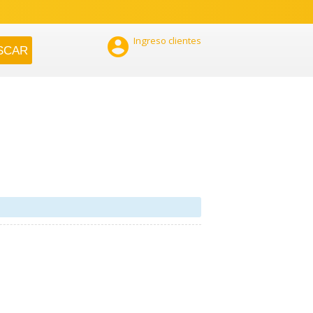

Ingreso clientes