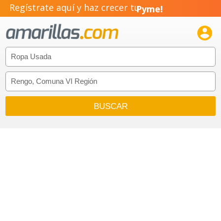
Regístrate aquí y haz crecer tu
Pyme!
Emprendimiento!
