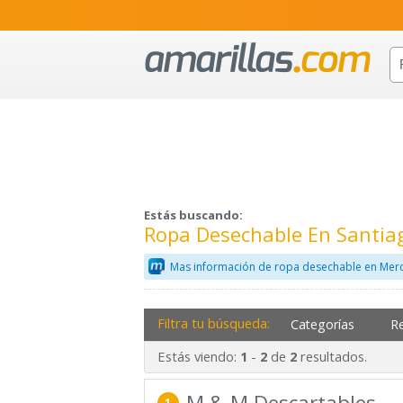
Estás buscando:
Ropa Desechable En Santia
Mas información de ropa desechable en Merc
Filtra tu búsqueda:
Categorías
R
Estás viendo:
-
de
resultados.
1
2
2
M & M Descartables
1