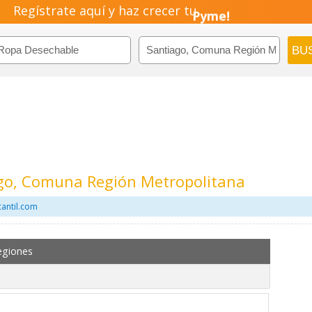
Regístrate aquí y haz crecer tu
Pyme!
Emprendimiento!
go, Comuna Región Metropolitana
antil.com
egiones