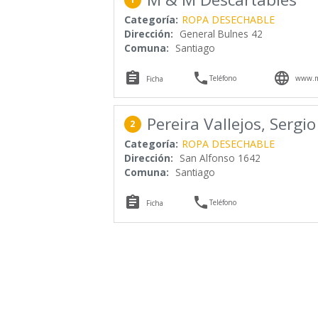
Categoría:
ROPA DESECHABLE
Dirección:
General Bulnes 42
Comuna:
Santiago



Teléfono
www.my
Ficha
Pereira Vallejos, Sergio
2
Categoría:
ROPA DESECHABLE
Dirección:
San Alfonso 1642
Comuna:
Santiago


Teléfono
Ficha