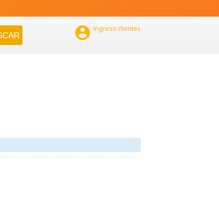

Ingreso clientes