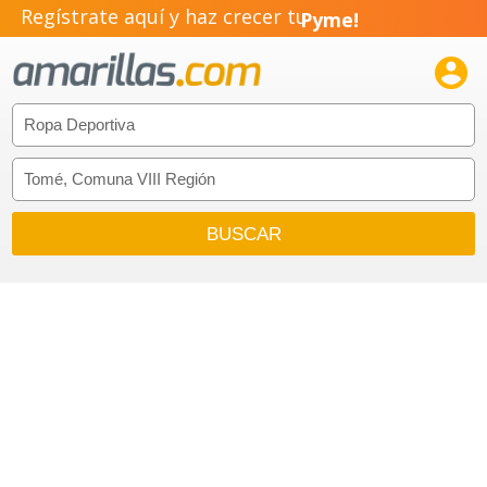
Regístrate aquí y haz crecer tu
Pyme!
Emprendimiento!
