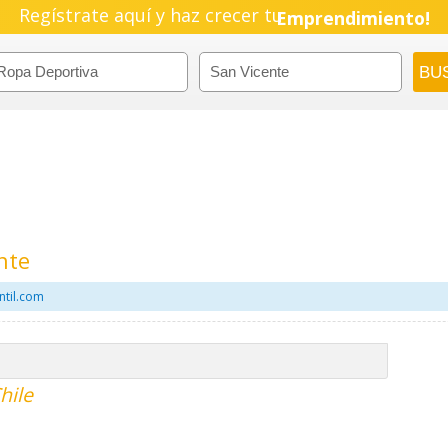
Regístrate aquí y haz crecer tu
Emprendimiento!
nte
ntil.com
hile