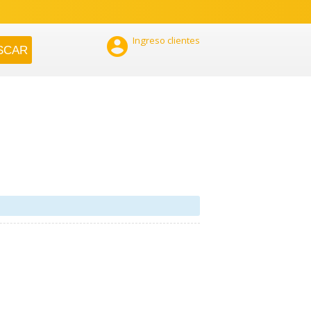

Ingreso clientes