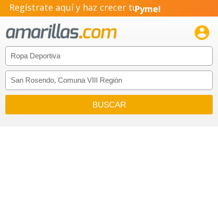
Regístrate aquí y haz crecer tu
Pyme!
Emprendimiento!
