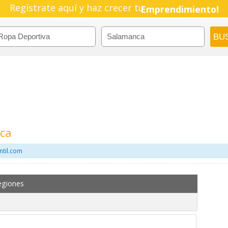
Regístrate aquí y haz crecer tu
Emprendimiento!
ca
ntil.com
egiones