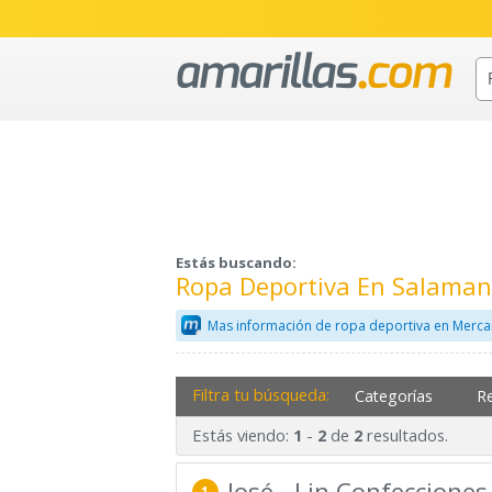
Estás buscando:
Ropa Deportiva En Salaman
Mas información de ropa deportiva en Merca
Filtra tu búsqueda:
Categorías
R
Estás viendo:
-
de
resultados.
1
2
2
José - Lin Confecciones
1