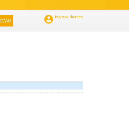

Ingreso clientes