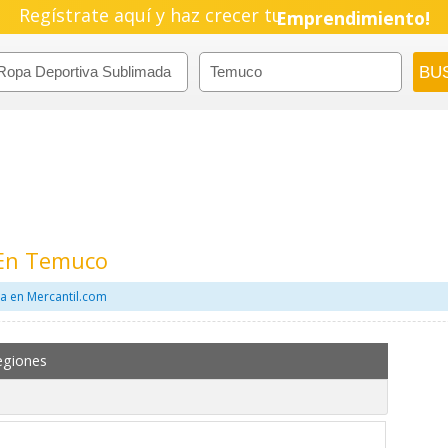
Regístrate aquí y haz crecer tu
Emprendimiento!
 En Temuco
a en Mercantil.com
egiones