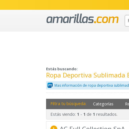
Estás buscando:
Ropa Deportiva Sublimada
Mas información de ropa deportiva sublimad
Filtra tu búsqueda:
Categorías
R
Estás viendo:
-
de
resultados.
1
1
1
AC Full Collection SpA
1