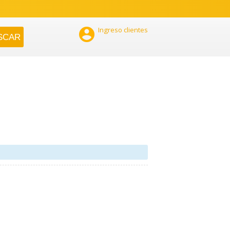

Ingreso clientes