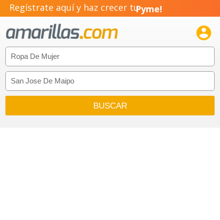
Regístrate aquí y haz crecer tu
Pyme!
Emprendimiento!
