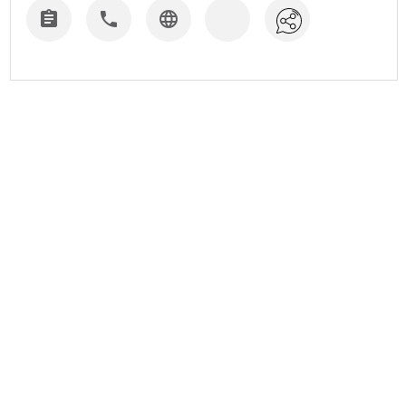


