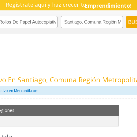
Regístrate aquí y haz crecer tu
Emprendimiento!
ivo En Santiago, Comuna Región Metropoli
ativo en Mercantil.com
egiones
Ltda.