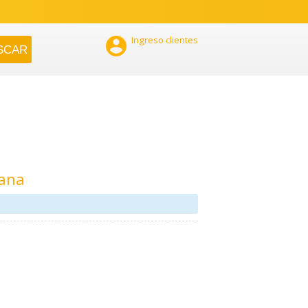

Ingreso clientes
tana