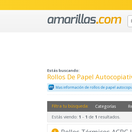
Estás buscando:
Rollos De Papel Autocopiat
Mas información de rollos de papel autocopi
Filtra tu búsqueda:
Categorías
R
Estás viendo:
-
de
resultados.
1
1
1
Rollos Térmicos ACRC 
1