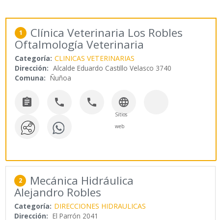
Clínica Veterinaria Los Robles
1
Oftalmología Veterinaria
Categoría:
CLINICAS VETERINARIAS
Dirección:
Alcalde Eduardo Castillo Velasco 3740
Comuna:
Ñuñoa




Sitios
web
Mecánica Hidráulica
2
Alejandro Robles
Categoría:
DIRECCIONES HIDRAULICAS
Dirección:
El Parrón 2041