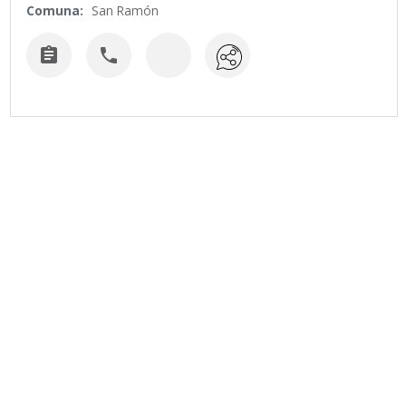
Comuna:
San Ramón

