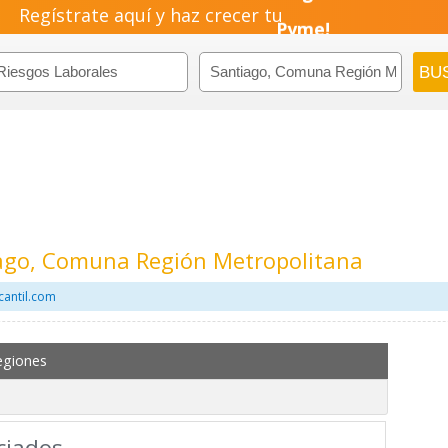
Regístrate aquí y haz crecer tu
Pyme!
Emprendimiento!
iago, Comuna Región Metropolitana
cantil.com
egiones
ciados