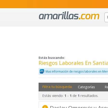
Estás buscando:
Riesgos Laborales En Sant
Mas información de riesgos laborales en Mer
Filtra tu búsqueda:
Categorías
R
Estás viendo:
-
de
resultados.
1
1
1
Daslav Omerovic y Aso
1