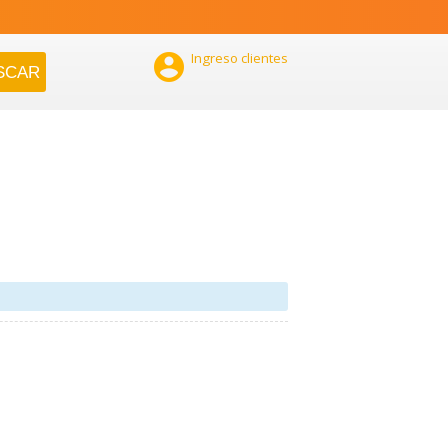

Ingreso clientes