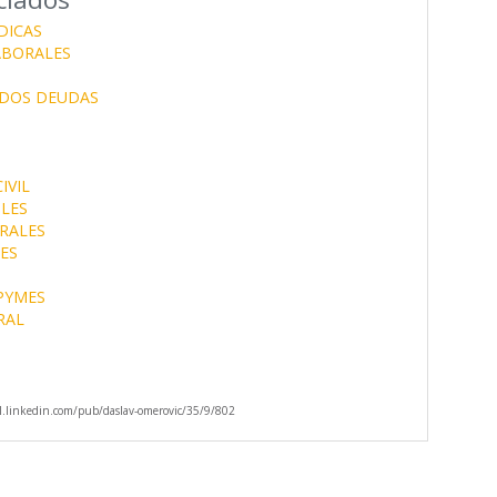
DICAS
ABORALES
DOS DEUDAS
IVIL
LES
RALES
ES
PYMES
RAL
.linkedin.com/pub/daslav-omerovic/35/9/802