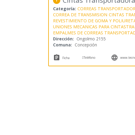
Cintas Transportador
1
Categoría:
CORREAS TRANSPORTADO
CORREA DE TRANSMISION
CINTAS TR
REVESTIMIENTO DE GOMA Y POLIURET
UNIONES MECANICAS PARA CINTASTR
EMPALMES DE CORREAS TRANSPORTA
Dirección:
Ongolmo 2155
Comuna:
Concepción



Teléfono
www.tecno
Ficha