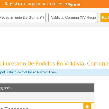
Regístrate aquí y haz crecer tu
Pyme!
Emprendimiento!
liuretano De Rodillos En Valdivia, Comuna
poliuretano de rodillos en Mercantil.com
egiones