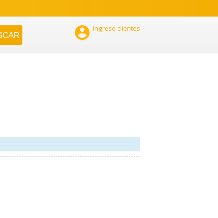

Ingreso clientes