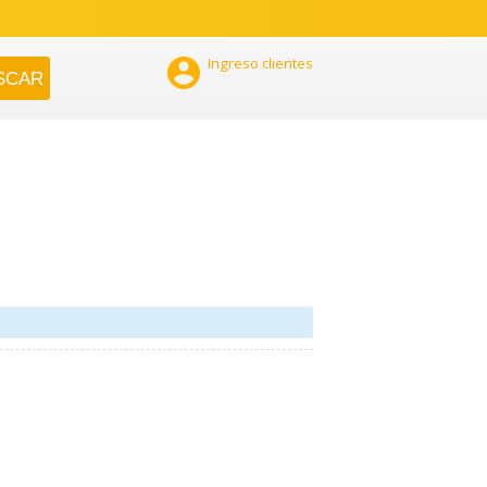

Ingreso clientes