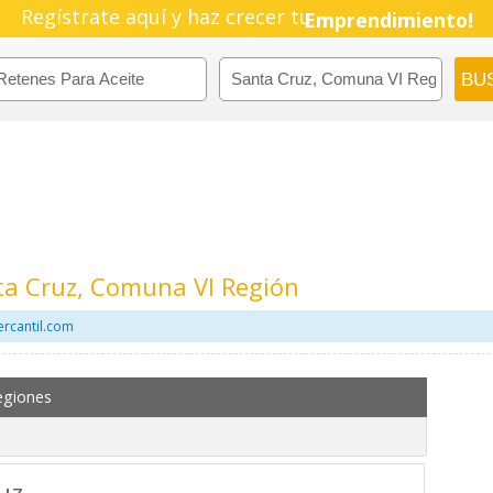
Regístrate aquí y haz crecer tu
Emprendimiento!
ta Cruz, Comuna VI Región
ercantil.com
egiones
uz