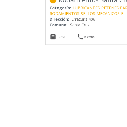
Categoría:
LUBRICANTES
RETENES PAR
RODAMIENTOS
SELLOS MECANICOS
FI
Dirección:
Errázuriz 406
Comuna:
Santa Cruz


Teléfono
Ficha