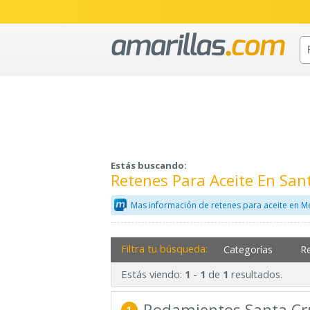
Estás buscando:
Retenes Para Aceite En San
Mas información de retenes para aceite en M
Filtra tu búsqueda:
Categorías
R
Estás viendo:
-
de
resultados.
1
1
1
Rodamientos Santa Cr
1