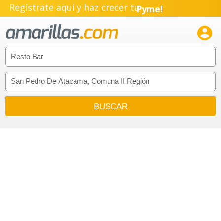
Regístrate aquí y haz crecer tu
Pyme!
Emprendimiento!
