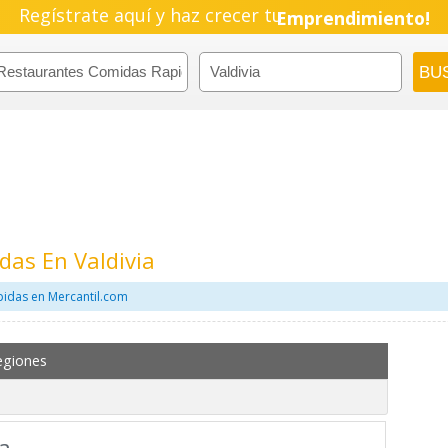
Regístrate aquí y haz crecer tu
Emprendimiento!
as En Valdivia
pidas en Mercantil.com
egiones
a