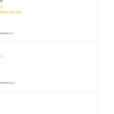
ES
IDA RAPIDA
calabaza.cl
ES
tovaldivia.cl
.