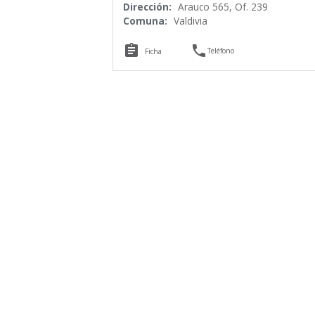
Dirección:
Arauco 565, Of. 239
Comuna:
Valdivia


Teléfono
Ficha