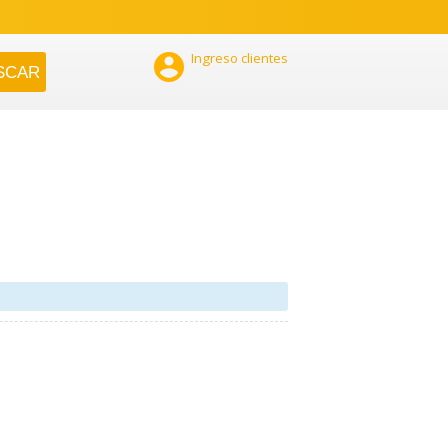

Ingreso clientes