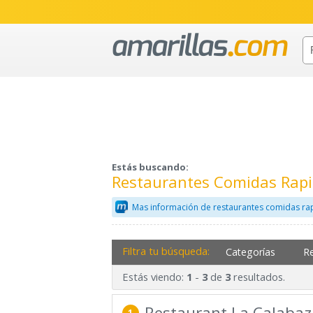
Estás buscando:
Restaurantes Comidas Rapid
Mas información de restaurantes comidas ra
Filtra tu búsqueda:
Categorías
R
Estás viendo:
-
de
resultados.
1
3
3
Restaurant La Calabaz
1