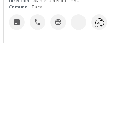
Dirección:
Alameda 4 Norte 1684
Comuna:
Talca


