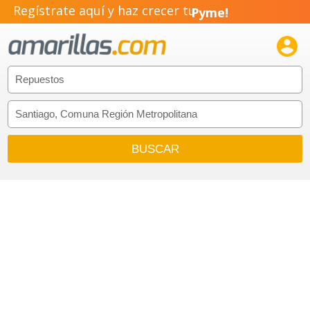
Regístrate aquí y haz crecer tu
Pyme!
Emprendimiento!
