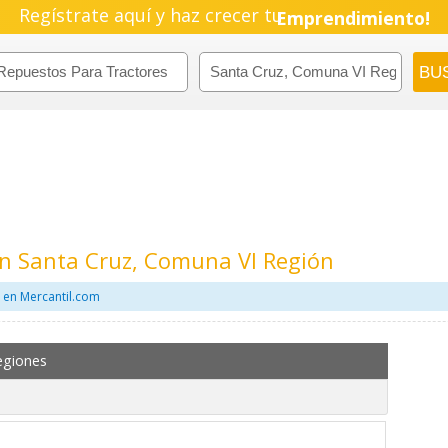
Regístrate aquí y haz crecer tu
Emprendimiento!
En Santa Cruz, Comuna VI Región
 en Mercantil.com
egiones