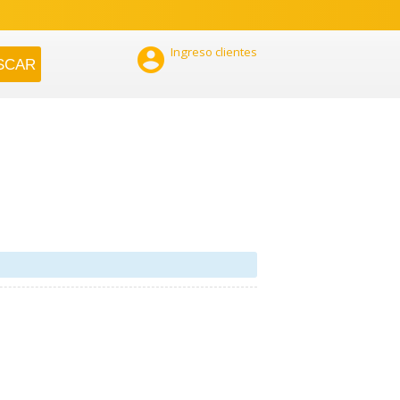

Ingreso clientes