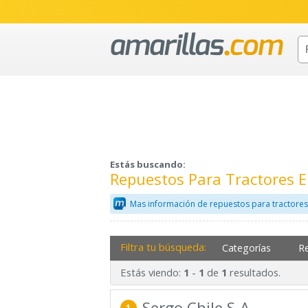
Estás buscando:
Repuestos Para Tractores 
Mas información de repuestos para tractores
Filtra tu búsqueda:
Categorías
R
Estás viendo:
-
de
resultados.
1
1
1
Sergo Chile S.A
1