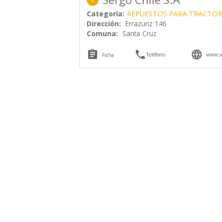
Categoría:
REPUESTOS PARA TRACTOR
Dirección:
Errazuriz 146
Comuna:
Santa Cruz



Teléfono
www.se
Ficha