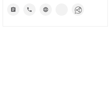


