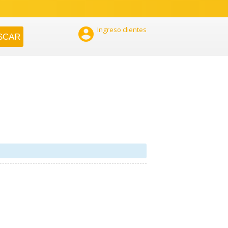

Ingreso clientes