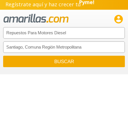
Regístrate aquí y haz crecer tu
Pyme!
Emprendimiento!
