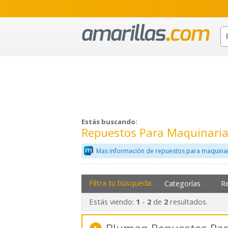
Estás buscando:
Repuestos Para Maquinari
Mas información de repuestos para maquinar
Filtra tu búsqueda:
Categorías
R
Estás viendo:
-
de
resultados.
1
2
2