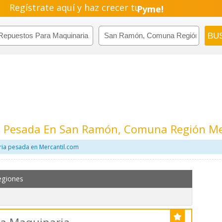
Regístrate aquí y haz crecer tu
Pyme!
Emprendimiento!
a Pesada En San Ramón, Comuna Región Me
ia pesada en Mercantil.com
egiones