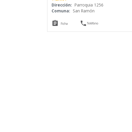
Dirección:
Parroquia 1256
Comuna:
San Ramón


Teléfono
Ficha