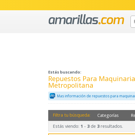
Estás buscando:
Repuestos Para Maquinaria
Metropolitana
Mas información de repuestos para maquinar
Filtra tu búsqueda:
Categorías
R
Estás viendo:
-
de
resultados.
1
3
3