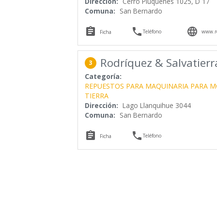
Dirección:
Cerro Piuquenes 1025, D 17
Comuna:
San Bernardo



Teléfono
www.re
Ficha
Rodríquez & Salvatierr
3
Categoría:
REPUESTOS PARA MAQUINARIA PARA M
TIERRA
Dirección:
Lago Llanquihue 3044
Comuna:
San Bernardo


Teléfono
Ficha