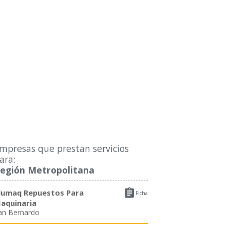
mpresas que prestan servicios
ara:
egión Metropolitana

lumaq Repuestos Para
Ficha
aquinaria
an Bernardo