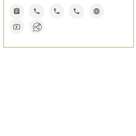





