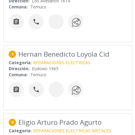
Dirección:
Los Avellanos 1614
Comuna:
Temuco


Hernan Benedicto Loyola Cid
5
Categoría:
REPARACIONES ELECTRICAS
Dirección:
Eudoxio 1965
Comuna:
Temuco


Eligio Arturo Prado Agurto
6
Categoría:
REPARACIONES ELECTRICAS
METALES