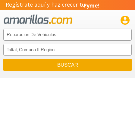
Regístrate aquí y haz crecer tu
Pyme!
Emprendimiento!
