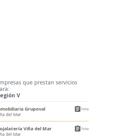
mpresas que prestan servicios
ara:
egión V

nmobiliaria Grupoval
Ficha
iña del Mar

ojalatería Viña del Mar
Ficha
iña del Mar