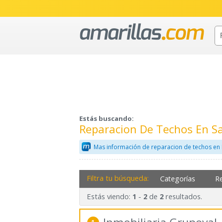
Estás buscando:
Reparacion De Techos En S
Mas información de reparacion de techos en
Filtra tu búsqueda:
Categorías
R
Estás viendo:
-
de
resultados.
1
2
2