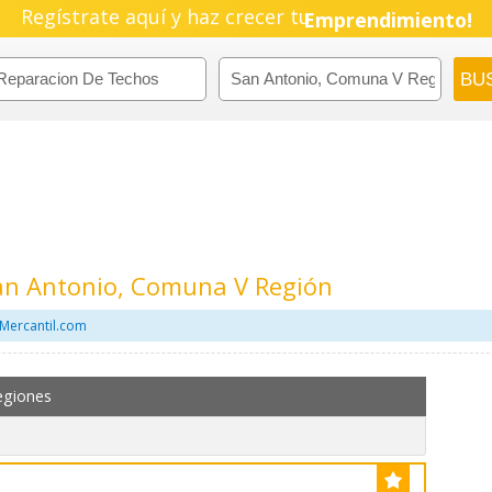
Regístrate aquí y haz crecer tu
Pyme!
Emprendimiento!
an Antonio, Comuna V Región
 Mercantil.com
egiones