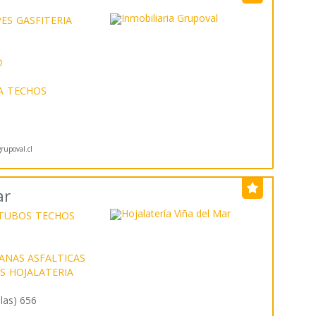
ES
GASFITERIA
D
A
TECHOS
upoval.cl
ar
TUBOS
TECHOS
NAS ASFALTICAS
S
HOJALATERIA
las) 656