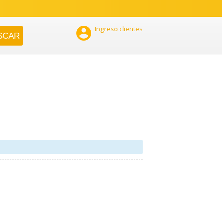

Ingreso clientes