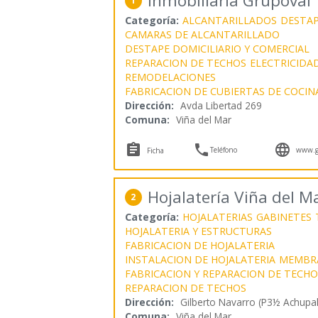
Inmobiliaria Grupoval
1
Categoría:
ALCANTARILLADOS
DESTAP
CAMARAS DE ALCANTARILLADO
DESTAPE DOMICILIARIO Y COMERCIAL
REPARACION DE TECHOS
ELECTRICIDA
REMODELACIONES
FABRICACION DE CUBIERTAS DE COCIN
Dirección:
Avda Libertad 269
Comuna:
Viña del Mar



Teléfono
www.gr
Ficha
Hojalatería Viña del M
2
Categoría:
HOJALATERIAS
GABINETES
HOJALATERIA Y ESTRUCTURAS
FABRICACION DE HOJALATERIA
INSTALACION DE HOJALATERIA
MEMBRA
FABRICACION Y REPARACION DE TECHO
REPARACION DE TECHOS
Dirección:
Gilberto Navarro (P3½ Achupal
Comuna:
Viña del Mar