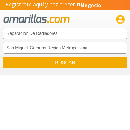
Regístrate aquí y haz crecer tu
Negocio!
Pyme!

Emprendimiento!