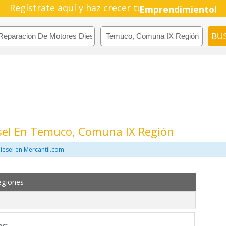
Regístrate aquí y haz crecer tu
Emprendimiento!
sel En Temuco, Comuna IX Región
iesel en Mercantil.com
egiones
os