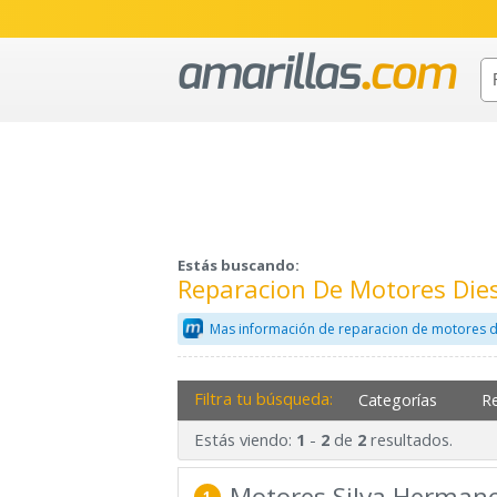
Estás buscando:
Reparacion De Motores Die
Mas información de reparacion de motores d
Filtra tu búsqueda:
Categorías
R
Estás viendo:
-
de
resultados.
1
2
2
Motores Silva Herman
1