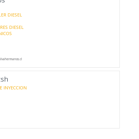
ER DIESEL
ES DIESEL
NICOS
lvahermanos.cl
tsh
E INYECCION