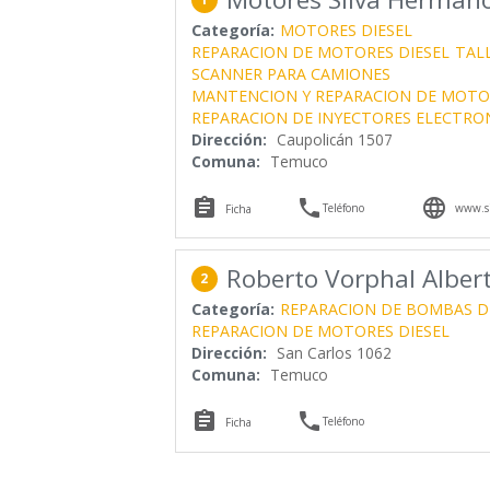
Categoría:
MOTORES DIESEL
REPARACION DE MOTORES DIESEL
TALL
SCANNER PARA CAMIONES
MANTENCION Y REPARACION DE MOTOR
REPARACION DE INYECTORES ELECTRO
Dirección:
Caupolicán 1507
Comuna:
Temuco



Teléfono
www.si
Ficha
Roberto Vorphal Alber
2
Categoría:
REPARACION DE BOMBAS D
REPARACION DE MOTORES DIESEL
Dirección:
San Carlos 1062
Comuna:
Temuco


Teléfono
Ficha