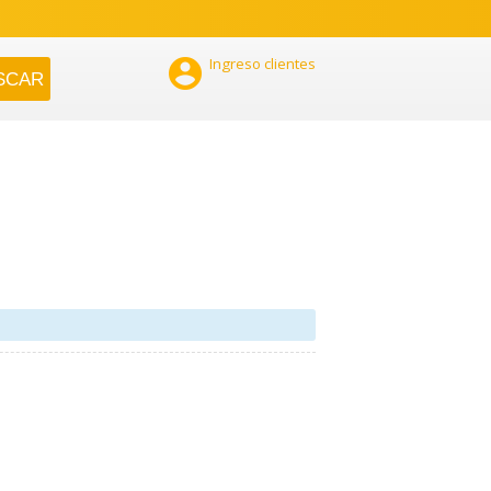

Ingreso clientes