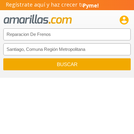
Regístrate aquí y haz crecer tu
Pyme!
Emprendimiento!
