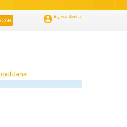

Ingreso clientes
opolitana