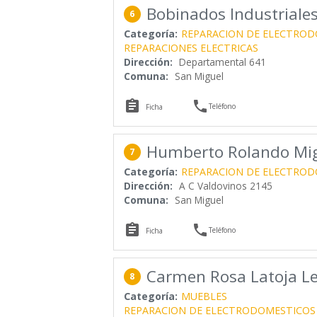
Bobinados Industriale
6
Categoría:
REPARACION DE ELECTROD
REPARACIONES ELECTRICAS
Dirección:
Departamental 641
Comuna:
San Miguel


Teléfono
Ficha
Humberto Rolando Mig
7
Categoría:
REPARACION DE ELECTROD
Dirección:
A C Valdovinos 2145
Comuna:
San Miguel


Teléfono
Ficha
Carmen Rosa Latoja L
8
Categoría:
MUEBLES
REPARACION DE ELECTRODOMESTICOS