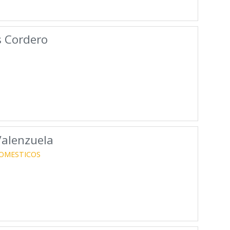
s Cordero
Valenzuela
OMESTICOS