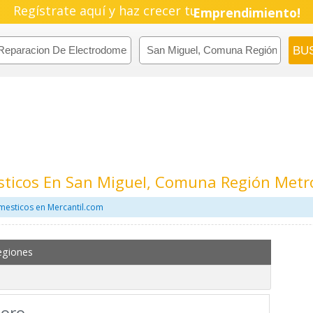
Regístrate aquí y haz crecer tu
Emprendimiento!
sticos En San Miguel, Comuna Región Metr
mesticos en Mercantil.com
egiones
Toro