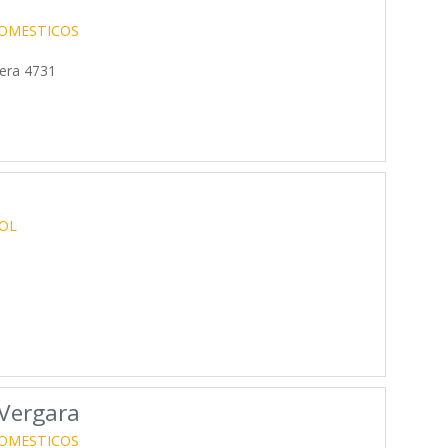
OMESTICOS
rera 4731
OL
 Vergara
OMESTICOS