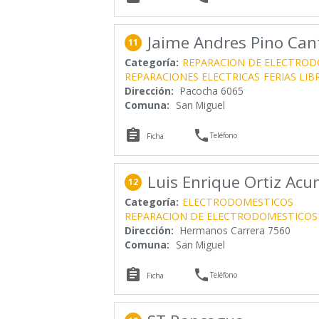
Jaime Andres Pino Cant
11
Categoría:
REPARACION DE ELECTROD
REPARACIONES ELECTRICAS
FERIAS LIB
Dirección:
Pacocha 6065
Comuna:
San Miguel


Teléfono
Ficha
Luis Enrique Ortiz Acu
12
Categoría:
ELECTRODOMESTICOS
REPARACION DE ELECTRODOMESTICOS
Dirección:
Hermanos Carrera 7560
Comuna:
San Miguel


Teléfono
Ficha