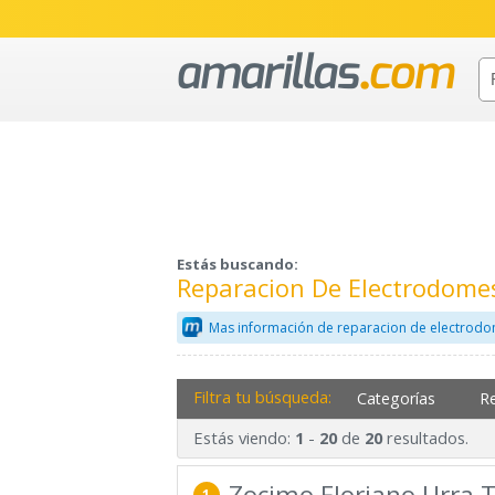
Estás buscando:
Reparacion De Electrodome
Mas información de reparacion de electrodo
Filtra tu búsqueda:
Categorías
R
Estás viendo:
-
de
resultados.
1
20
20
Zocimo Floriano Urra 
1