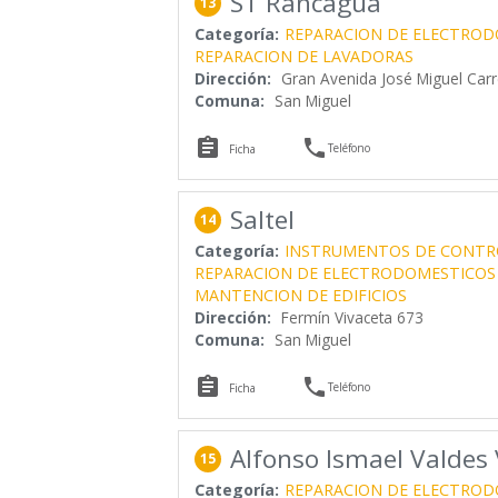
ST Rancagua
13
Categoría:
REPARACION DE ELECTROD
REPARACION DE LAVADORAS
Dirección:
Gran Avenida José Miguel Car
Comuna:
San Miguel


Teléfono
Ficha
Saltel
14
Categoría:
INSTRUMENTOS DE CONTR
REPARACION DE ELECTRODOMESTICOS
MANTENCION DE EDIFICIOS
Dirección:
Fermín Vivaceta 673
Comuna:
San Miguel


Teléfono
Ficha
Alfonso Ismael Valdes
15
Categoría:
REPARACION DE ELECTROD