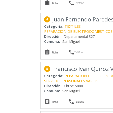


Teléfono
Ficha
Juan Fernando Parede
4
Categoría:
TEXTILES
REPARACION DE ELECTRODOMESTICOS
Dirección:
Departamental 327
Comuna:
San Miguel


Teléfono
Ficha
Francisco Ivan Quiroz 
5
Categoría:
REPARACION DE ELECTROD
SERVICIOS PERSONALES VARIOS
Dirección:
Chiloe 5888
Comuna:
San Miguel


Teléfono
Ficha