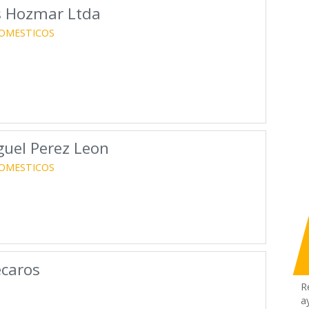
s Hozmar Ltda
OMESTICOS
uel Perez Leon
OMESTICOS
ecaros
R
a