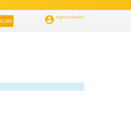

Ingreso clientes