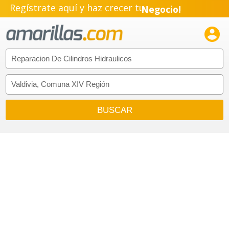
Regístrate aquí y haz crecer tu
Negocio!
Pyme!

Emprendimiento!