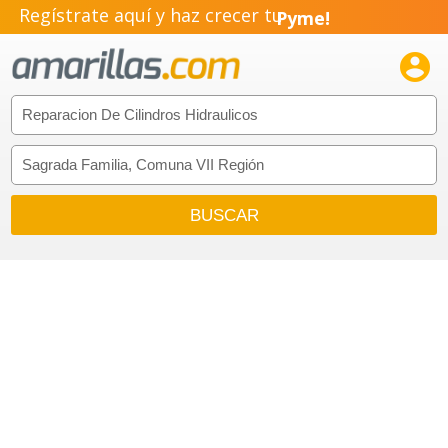
Regístrate aquí y haz crecer tu
Pyme!
Emprendimiento!
