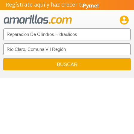
Regístrate aquí y haz crecer tu
Pyme!
Emprendimiento!
