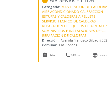
AIR SERVICE LTDA
1
Categoría:
MANTENCION DE CALDERA
AIRE ACONDICIONADO
CALEFACCION
ESTUFAS Y CALDERAS A PELLETS
SERVICIO TECNICO DE CALDERAS
REPARACION DE EQUIPOS DE AIRE AC
SUMINISTROS E INSTALACIONES DE CL
REPARACION DE CALDERAS
Dirección:
Avenida Francisco Bilbao #55
Comuna:
Las Condes



Teléfono
www.ai
Ficha