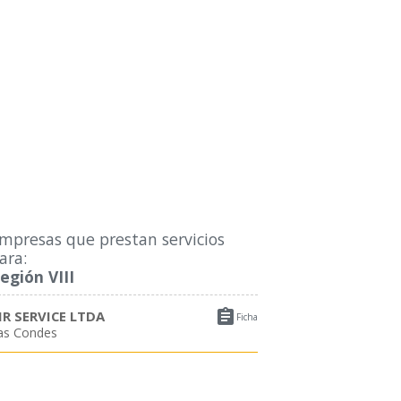
mpresas que prestan servicios
ara:
egión VIII

IR SERVICE LTDA
Ficha
as Condes