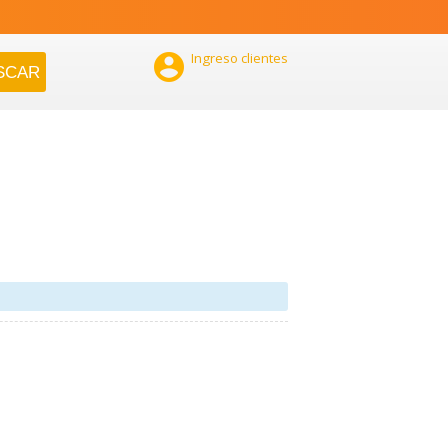

Ingreso clientes