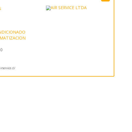
S
ONDICIONADO
IMATIZACION
20
rservice.cl/