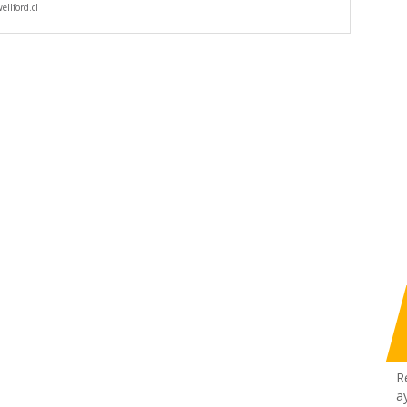
llford.cl
R
a