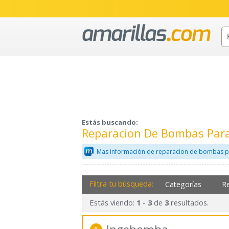
Estás buscando:
Reparacion De Bombas Par
Mas información de reparacion de bombas p
Filtra tu búsqueda:
Categorías
R
Estás viendo:
-
de
resultados.
1
3
3