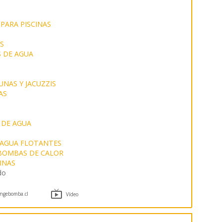
PARA PISCINAS
S
 DE AGUA
UNAS Y JACUZZIS
AS
 DE AGUA
 AGUA FLOTANTES
 BOMBAS DE CALOR
INAS
do

ngebomba.cl
Vídeo