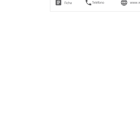



Teléfono
www.we
Ficha