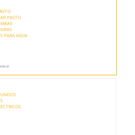
PASTO
TAR PASTO
MBAS
DORAS
S PARA AGUA
te.cl/
FUNDOS
S
LECTRICOS