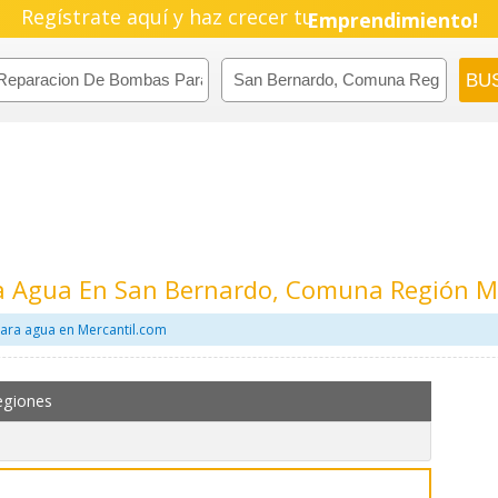
Regístrate aquí y haz crecer tu
Pyme!
Emprendimiento!
a Agua En San Bernardo, Comuna Región M
ara agua en Mercantil.com
egiones