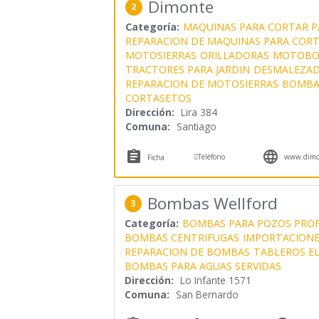
Dimonte
2
Categoría:
MAQUINAS PARA CORTAR 
REPARACION DE MAQUINAS PARA COR
MOTOSIERRAS
ORILLADORAS
MOTOBO
TRACTORES PARA JARDIN
DESMALEZA
REPARACION DE MOTOSIERRAS
BOMBA
CORTASETOS
Dirección:
Lira 384
Comuna:
Santiago



Teléfono
www.dimon
Ficha
Bombas Wellford
3
Categoría:
BOMBAS PARA POZOS PRO
BOMBAS CENTRIFUGAS
IMPORTACIONE
REPARACION DE BOMBAS
TABLEROS E
BOMBAS PARA AGUAS SERVIDAS
Dirección:
Lo Infante 1571
Comuna:
San Bernardo