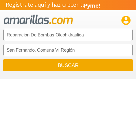
Regístrate aquí y haz crecer tu
Pyme!
Emprendimiento!
