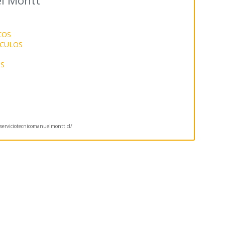
el Montt
COS
ICULOS
OS
erviciotecnicomanuelmontt.cl/