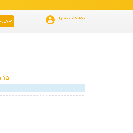

Ingreso clientes
ana