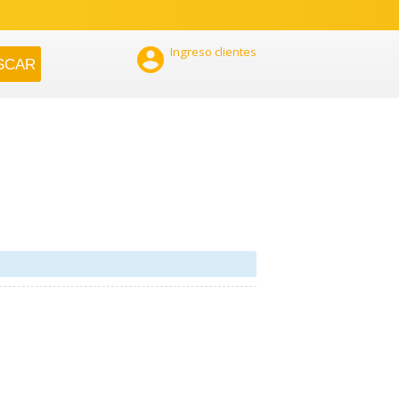

Ingreso clientes