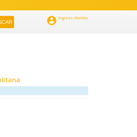

Ingreso clientes
litana