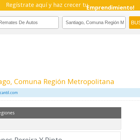
Regístrate aquí y haz crecer tu
Emprendimiento!
ago, Comuna Región Metropolitana
cantil.com
egiones
nes Pereira Y Pinto