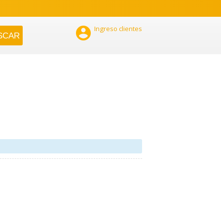

Ingreso clientes