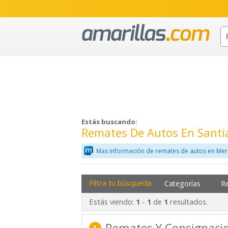
Estás buscando:
Remates De Autos En Santi
Mas información de remates de autos en Mer
Filtra tu búsqueda:
Categorías
R
Estás viendo:
-
de
resultados.
1
1
1
Remates Y Consignacio
1