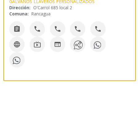
GALVANOS
LLAVEROS PERSONALIZADOS
Dirección:
O'Carrol 685 local 2
Comuna:
Rancagua







