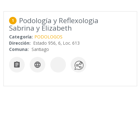
Podología y Reflexologia
1
Sabrina y Elizabeth
Categoría:
PODOLOGOS
Dirección:
Estado 956, 6, Loc. 613
Comuna:
Santiago

