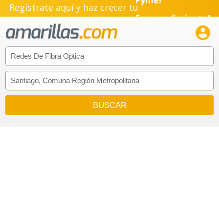
Regístrate aquí y haz crecer tu
Pyme!
Emprendimiento!
